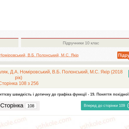
Підручники
10 клас
 Номіровський, В.Б. Полонський, М.С. Якір
ляк, Д.А. Номіровський, В.Б. Полонський, М.С. Якір (2018
рік)
Сторінка 108 з 256
иттєву швидкість і дотичну до графіка функції -
19. Поняття похідної
Сторінка
Вперед до сторінки
109