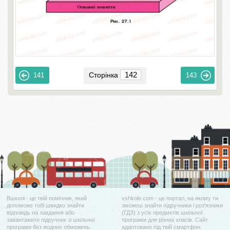
Сторінка
141
143
Вшколі - це твій помічник, який
vshkole.com - це портал, на якому ти
допоможе тобі швидко знайти
зможеш знайти підручники і роз'язники
відповідь на завдання або
(ГДЗ) з усіх предметів шкільної
завантажити підручник зі шкільної
програми для різних класів. Сайт
програми без жодних обмежень.
адаптовано під твій смартфон.