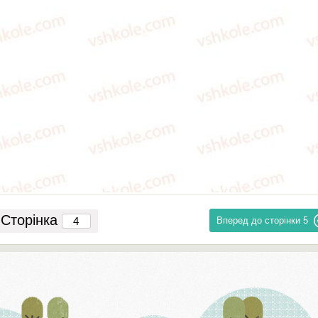
Сторінка
Вперед до сторінки
5