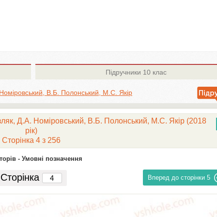
Підручники
10 клас
 Номіровський, В.Б. Полонський, М.С. Якір
ляк, Д.А. Номіровський, В.Б. Полонський, М.С. Якір (2018
рік)
Сторінка 4 з 256
торів -
Умовні позначення
Сторінка
Вперед до сторінки
5