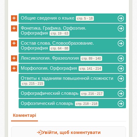
+
Общие сведения о языке
стр. 5 - 18
+
Фонетика. Графика. Орфоэпия.
Орфография
стр. 19 - 63
+
Состав слова. Словообразование.
Орфография
стр. 64 - 88
+
Лексикология. Фразеология
стр. 89 - 140
+
Морфология. Орфография
стр. 141 - 214
Ответы к заданиям повышенной сложности
стр. 215 - 215
Орфографический словарь
стр. 216 - 217
Орфоэпический словарь
стр. 218 - 218