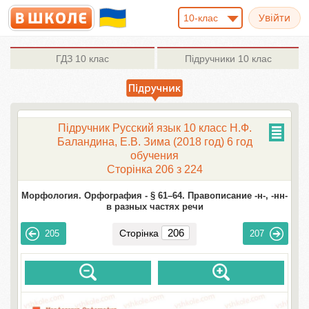
10-клас
ГДЗ
10 клас
Підручники
10 клас
Підручник Русский язык 10 класс Н.Ф.
Баландина, Е.В. Зима (2018 год) 6 год
обучения
Сторінка 206 з 224
Морфология. Орфография -
§ 61–64. Правописание -н-, -нн-
в разных частях речи
Сторінка
205
207