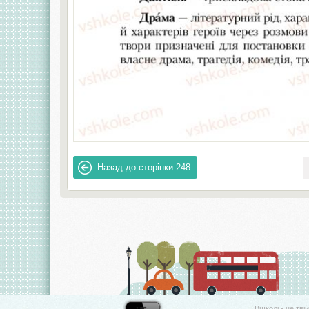
Назад до сторінки
248
Вшколі - це тві