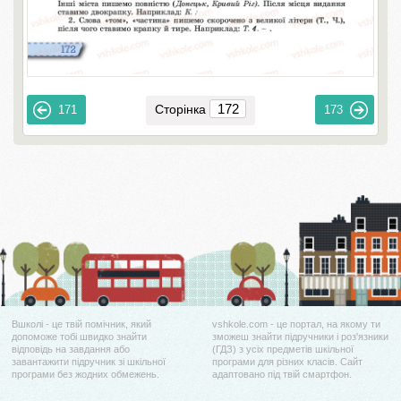
Сторінка
171
173
Вшколі - це твій помічник, який
vshkole.com - це портал, на якому ти
допоможе тобі швидко знайти
зможеш знайти підручники і роз'язники
відповідь на завдання або
(ГДЗ) з усіх предметів шкільної
завантажити підручник зі шкільної
програми для різних класів. Сайт
програми без жодних обмежень.
адаптовано під твій смартфон.