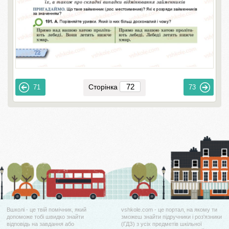
Сторінка
71
73
Вшколі - це твій помічник, який
vshkole.com - це портал, на якому ти
допоможе тобі швидко знайти
зможеш знайти підручники і роз'язники
відповідь на завдання або
(ГДЗ) з усіх предметів шкільної