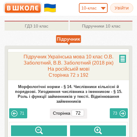
10-клас
ГДЗ
10 клас
Підручники
10 клас
Підручник Українська мова 10 клас О.В.
Заболотний, В.В. Заболотний (2018 рік)
На російській мові
Сторінка 72 з 192
Морфологічні норми -
§ 14. Числівники кількісні й
порядкові. Узгодження числівника з іменником -
§ 15.
Роль і функції займенників у тексті. Відмінювання
займенників
Сторінка
71
73