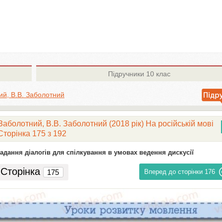
Підручники
10 клас
ий, В.В. Заболотний
Заболотний, В.В. Заболотний (2018 рік) На російській мові
Сторінка 175 з 192
ладання діалогів для спілкування в умовах ведення дискусії
Сторінка
Вперед до сторінки
176