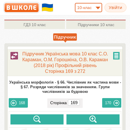
10-клас
ГДЗ
10 клас
Підручники
10 клас
Підручник Українська мова 10 клас С.О.
Караман, О.М. Горошкіна, О.В. Караман
(2018 рік) Профільний рівень
Сторінка 169 з 272
Українська морфологія -
§ 66. Числівник як частина мови -
§ 67. Розряди числівників за значенням. Групи
числівників за будовою
Сторінка
168
170