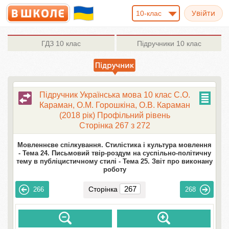
10-клас
ГДЗ
10 клас
Підручники
10 клас
Підручник Українська мова 10 клас С.О.
Караман, О.М. Горошкіна, О.В. Караман
(2018 рік) Профільний рівень
Сторінка 267 з 272
Мовленнєве спілкування. Стилістика і культура мовлення
-
Тема 24. Письмовий твір-роздум на суспільно-політичну
тему в публіцистичному стилі -
Тема 25. Звіт про виконану
роботу
Сторінка
266
268