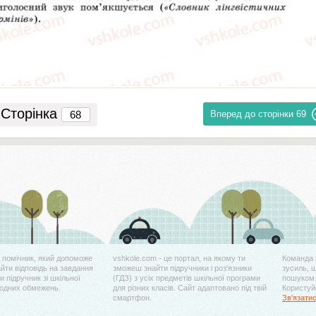
Сторінка
Вперед до сторінки
69
й помічник, який допоможе
vshkole.com - це портал, на якому ти
Команда 
айти відповідь на завдання
зможеш знайти підручники і роз'язники
зусиль, 
 підручник зі шкільної
(ГДЗ) з усіх предметів шкільної програми
пошуком 
жодних обмежень.
для різних класів. Сайт адаптовано під твій
Користуйс
смартфон.
Зв'язати