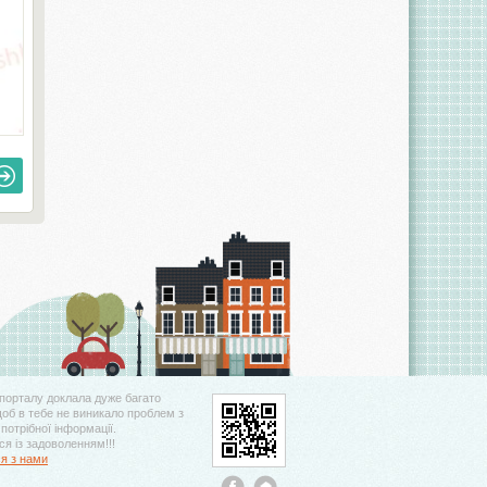
порталу доклала дуже багато
щоб в тебе не виникало проблем з
потрібної інформації.
я із задоволенням!!!
ся з нами