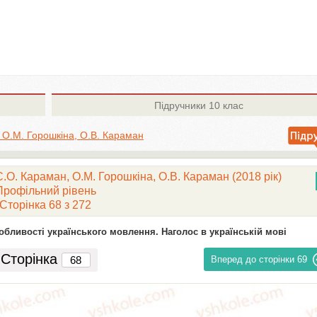
Підручники
10 клас
 О.М. Горошкіна, О.В. Караман
.О. Караман, О.М. Горошкіна, О.В. Караман (2018 рік)
Профільний рівень
Сторінка 68 з 272
особливості українського мовлення. Наголос в українській мові
Сторінка
Вперед до сторінки
69