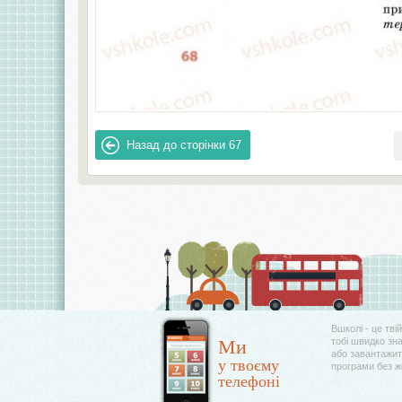
Назад до сторінки
67
Вшколі - це тві
Ми
тобі швидко зн
або завантажити
у твоєму
програми без 
телефоні