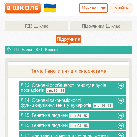
11-клас
ГДЗ
11 клас
Підручники
11 клас
П.Г. Балан, Ю.Г. Вервес
Тема: Генотип як цілісна система
§ 13. Основні особливості геному вірусів і
прокаріотів
стр. 81 - 83
§ 14. Основні закономірності
функціонування генів у еукаріотів
стр. 84 - 88
§ 15. Генетика людини
стр. 89 - 92
§ 15. Генетика людини
стр. 93 - 98
§ 17. Завдання та методи сучасної селекції