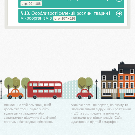
стр. 99 - 106
§ 18. Особливості селекції рослин, тварин і
мікроорганізмів
стр. 107 - 116
Вшколі - це твій помічник, який
vshkole.com - це портал, на якому ти
допоможе тобі швидко знайти
зможеш знайти підручники і роз'язники
відповідь на завдання або
(ГДЗ) з усіх предметів шкільної
завантажити підручник зі шкільної
програми для різних класів. Сайт
програми без жодних обмежень.
адаптовано під твій смартфон.