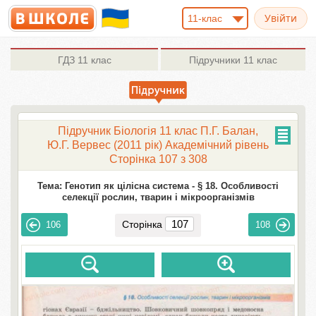
11-клас
ГДЗ
11 клас
Підручники
11 клас
Підручник Біологія 11 клас П.Г. Балан,
Ю.Г. Вервес (2011 рік) Академічний рівень
Сторінка 107 з 308
Тема: Генотип як цілісна система -
§ 18. Особливості
селекції рослин, тварин і мікроорганізмів
Сторінка
106
108