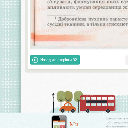
Назад до сторінки
92
Вшколі - це тві
Ми
тобі швидко зн
або завантажити