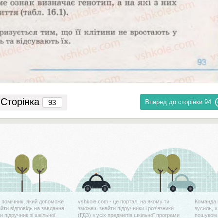
Сторінка
Вперед до сторінки
94
й помічник, який допоможе
vshkole.com - це портал, на якому ти
Команда 
айти відповідь на завдання
зможеш знайти підручники і роз'язники
зусиль, 
 підручник зі шкільної
(ГДЗ) з усіх предметів шкільної програми
пошуком 