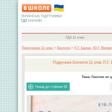
УКРАЇНСЬКІ ПІДРУЧНИКИ
ГДЗ
ОНЛАЙН
ГДЗ
11 клас
Підручники 11 клас
>
Біологія
>
П.Г. Балан, Ю.Г. Верве
Підручник Біологія 11 клас П.Г.
Тема: Генотип як ц
Назад до сторінки
92