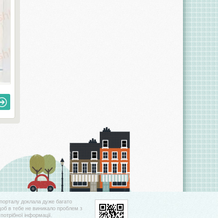
порталу доклала дуже багато
щоб в тебе не виникало проблем з
потрібної інформації.