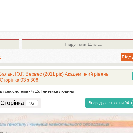
Підручники
11 клас
с
 Балан, Ю.Г. Вервес (2011 рік) Академічний рівень
Сторінка 93 з 308
ілісна система -
§ 15. Генетика людини
Сторінка
Вперед до сторінки
94