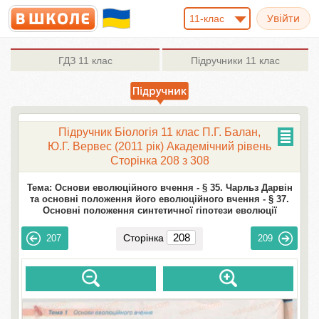
11-клас
ГДЗ
11 клас
Підручники
11 клас
Підручник Біологія 11 клас П.Г. Балан,
Ю.Г. Вервес (2011 рік) Академічний рівень
Сторінка 208 з 308
Тема: Основи еволюційного вчення -
§ 35. Чарльз Дарвін
та основні положення його еволюційного вчення -
§ 37.
Основні положення синтетичної гіпотези еволюції
Сторінка
207
209