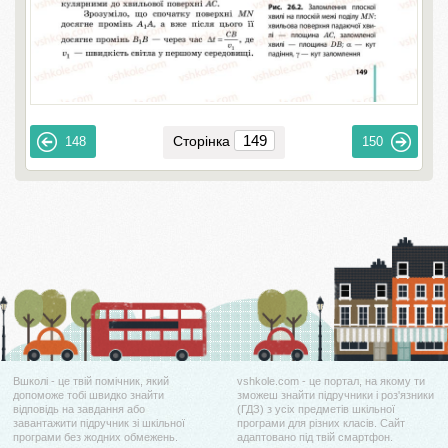
Сторінка
148
150
Вшколі - це твій помічник, який
vshkole.com - це портал, на якому ти
допоможе тобі швидко знайти
зможеш знайти підручники і роз'язники
відповідь на завдання або
(ГДЗ) з усіх предметів шкільної
завантажити підручник зі шкільної
програми для різних класів. Сайт
програми без жодних обмежень.
адаптовано під твій смартфон.