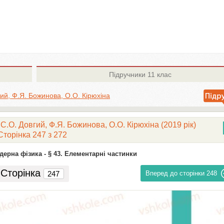
Підручники
11 клас
гий, Ф.Я. Божинова, О.О. Кірюхіна
 С.О. Довгий, Ф.Я. Божинова, О.О. Кірюхіна (2019 рік)
Сторінка 247 з 272
дерна фізика -
§ 43. Елементарні частинки
Сторінка
Вперед до сторінки
248