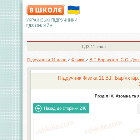
УКРАЇНСЬКІ ПІДРУЧНИКИ
ГДЗ
ОНЛАЙН
ГДЗ
11 клас
Підручники 11 клас
>
Фізика
>
В.Г. Бар'яхтар, С.О. Дов
Підручник Фізика 11 В.Г. Бар'яхтар,
Розділ IV. Атомна та я
Назад до сторінки
246