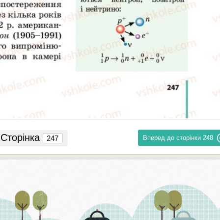
Сторінка
Вперед до сторінки
248