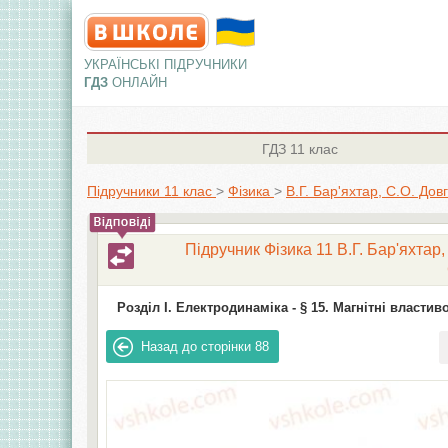
УКРАЇНСЬКІ ПІДРУЧНИКИ
ГДЗ
ОНЛАЙН
ГДЗ
11 клас
Підручники 11 клас
>
Фізика
>
В.Г. Бар'яхтар, С.О. Дов
Підручник Фізика 11 В.Г. Бар'яхтар,
Розділ I. Електродинаміка -
§ 15. Магнітні властив
Назад до сторінки
88