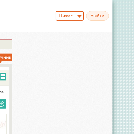
11-клас
ле