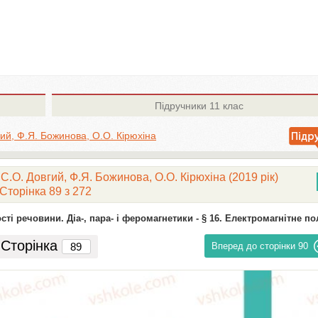
Підручники
11 клас
гий, Ф.Я. Божинова, О.О. Кірюхіна
 С.О. Довгий, Ф.Я. Божинова, О.О. Кірюхіна (2019 рік)
Сторінка 89 з 272
ості речовини. Діа-, пара- і феромагнетики -
§ 16. Електромагнітне по
Сторінка
Вперед до сторінки
90