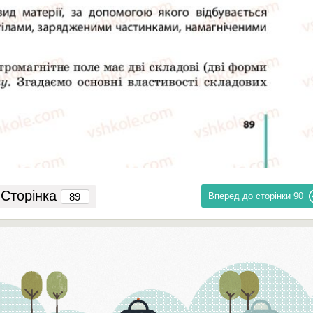
Сторінка
Вперед до сторінки
90