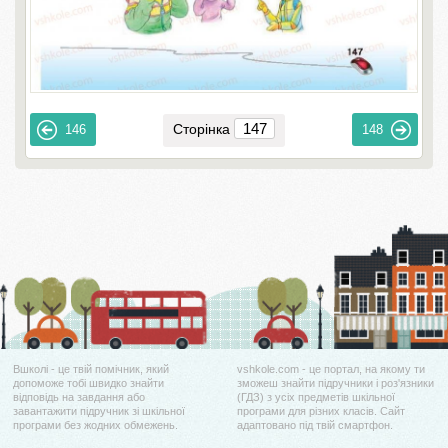
Сторінка
146
148
Вшколі - це твій помічник, який
vshkole.com - це портал, на якому ти
допоможе тобі швидко знайти
зможеш знайти підручники і роз'язники
відповідь на завдання або
(ГДЗ) з усіх предметів шкільної
завантажити підручник зі шкільної
програми для різних класів. Сайт
програми без жодних обмежень.
адаптовано під твій смартфон.