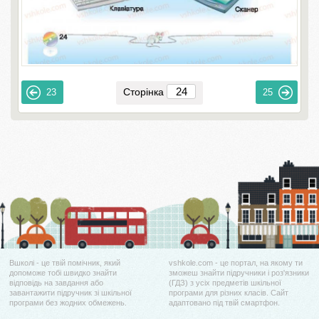
Сторінка
23
25
Вшколі - це твій помічник, який
vshkole.com - це портал, на якому ти
допоможе тобі швидко знайти
зможеш знайти підручники і роз'язники
відповідь на завдання або
(ГДЗ) з усіх предметів шкільної
завантажити підручник зі шкільної
програми для різних класів. Сайт
програми без жодних обмежень.
адаптовано під твій смартфон.