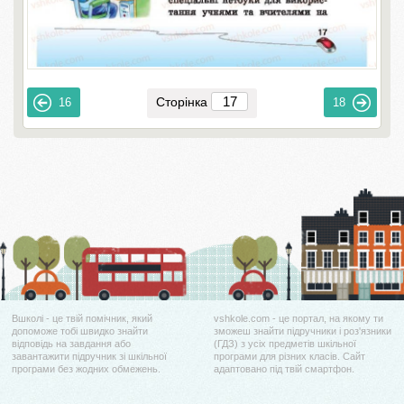
Сторінка
16
18
Вшколі - це твій помічник, який
vshkole.com - це портал, на якому ти
допоможе тобі швидко знайти
зможеш знайти підручники і роз'язники
відповідь на завдання або
(ГДЗ) з усіх предметів шкільної
завантажити підручник зі шкільної
програми для різних класів. Сайт
програми без жодних обмежень.
адаптовано під твій смартфон.