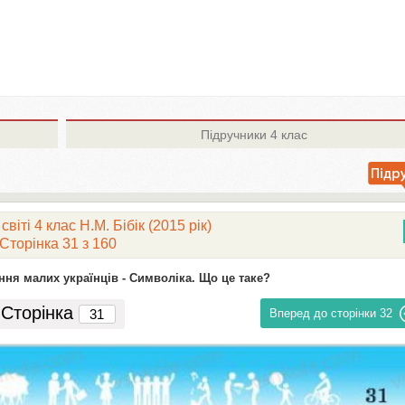
Підручники
4 клас
світі 4 клас H.М. Бібік (2015 рік)
Сторінка 31 з 160
ння малих українців -
Символіка. Що це таке?
Сторінка
Вперед до сторінки
32