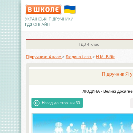
УКРАЇНСЬКІ ПІДРУЧНИКИ
ГДЗ
ОНЛАЙН
ГДЗ
4 клас
Підручники 4 клас
>
Людина і світ
>
H.М. Бібік
Підручник Я у 
ЛЮДИНА -
Великі досягне
Назад до сторінки
30