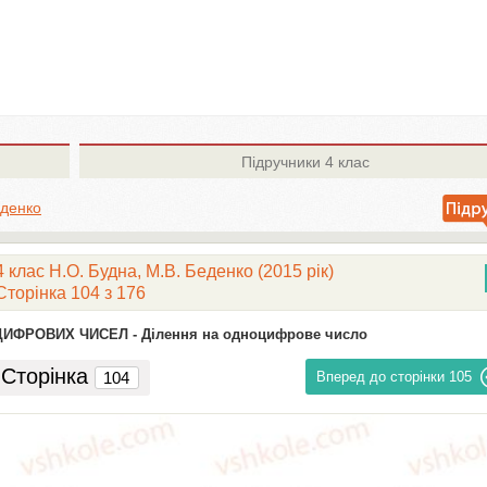
Підручники
4 клас
еденко
клас Н.О. Будна, М.В. Беденко (2015 рік)
Сторінка 104 з 176
ЦИФРОВИХ ЧИСЕЛ -
Ділення на одноцифрове число
Сторінка
Вперед до сторінки
105