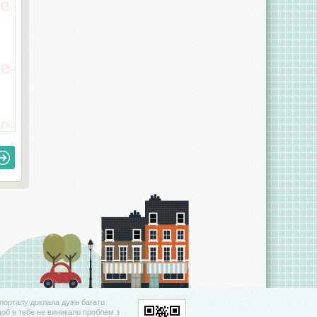
порталу доклала дуже багато
щоб в тебе не виникало проблем з