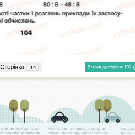
Сторінка
Вперед до сторінки
105
й помічник, який допоможе
vshkole.com - це портал, на якому ти
Команда 
айти відповідь на завдання
зможеш знайти підручники і роз'язники
зусиль, 