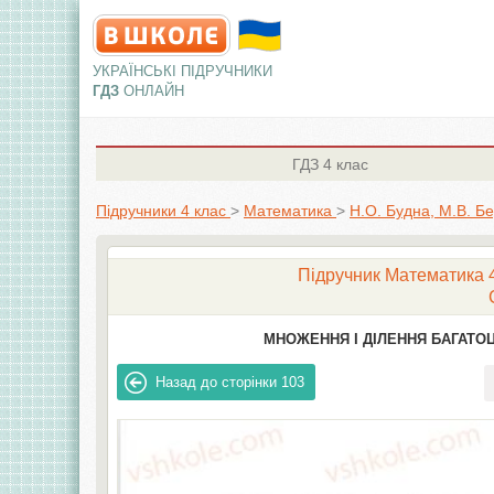
УКРАЇНСЬКІ ПІДРУЧНИКИ
ГДЗ
ОНЛАЙН
ГДЗ
4 клас
Підручники 4 клас
>
Математика
>
Н.О. Будна, М.В. Б
Підручник Математика 4 
МНОЖЕННЯ І ДІЛЕННЯ БАГАТО
Назад до сторінки
103