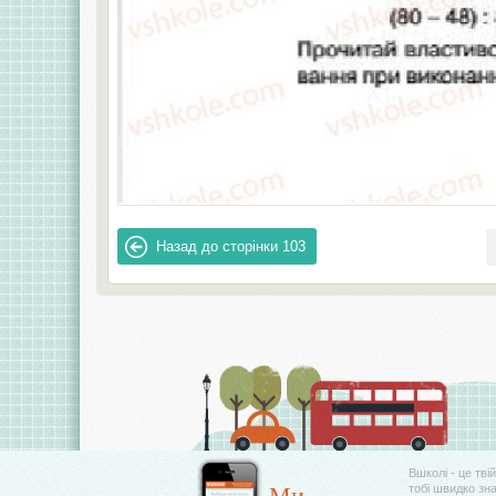
Назад до сторінки
103
Вшколі - це тві
Ми
тобі швидко зн