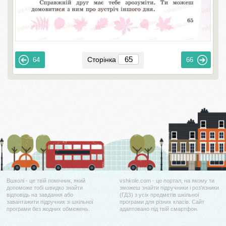
Сторінка
64
66
Вшколі - це твій помічник, який
vshkole.com - це портал, на якому ти
допоможе тобі швидко знайти
зможеш знайти підручники і роз'язники
відповідь на завдання або
(ГДЗ) з усіх предметів шкільної
завантажити підручник зі шкільної
програми для різних класів. Сайт
програми без жодних обмежень.
адаптовано під твій смартфон.