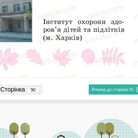
Сторінка
Вперед до сторінки
91