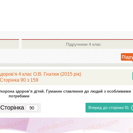
Підручники
4 клас
оров'я 4 клас О.В. Гнaтюк (2015 рік)
Сторінка 90 з 159
хорона здоров’я дітей. Гуманне ставлення до людей з особливими
потребами
Сторінка
Вперед до сторінки
91