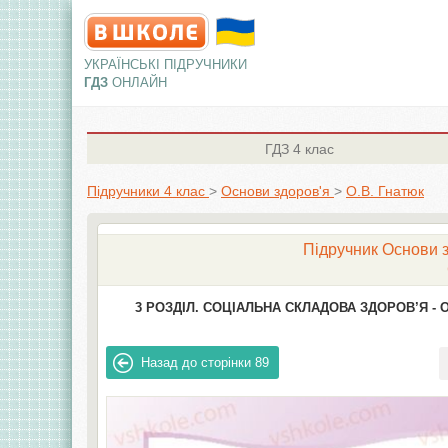
УКРАЇНСЬКІ ПІДРУЧНИКИ
ГДЗ
ОНЛАЙН
ГДЗ
4 клас
Підручники 4 клас
>
Основи здоров'я
>
О.В. Гнaтюк
Підручник Основи зд
3 РОЗДІЛ. СОЦІАЛЬНА СКЛАДОВА ЗДОРОВ’Я -
О
Назад до сторінки
89