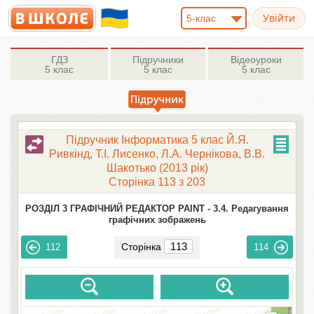
5-клас
ГДЗ
Підручники
Відеоуроки
5 клас
5 клас
5 клас
Підручник Інформатика 5 клас Й.Я.
Ривкінд, Т.І. Лисенко, Л.А. Чернікова, В.В.
Шакотько (2013 рік)
Сторінка 113 з 203
РОЗДІЛ 3 ГРАФІЧНИЙ РЕДАКТОР PAINT -
3.4. Редагування
графічних зображень
Сторінка
112
114