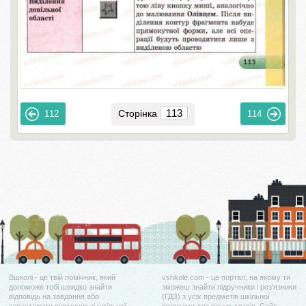
Сторінка
112
114
Вшколі - це твій помічник, який
vshkole.com - це портал, на якому ти
допоможе тобі швидко знайти
зможеш знайти підручники і роз'язники
відповідь на завдання або
(ГДЗ) з усіх предметів шкільної