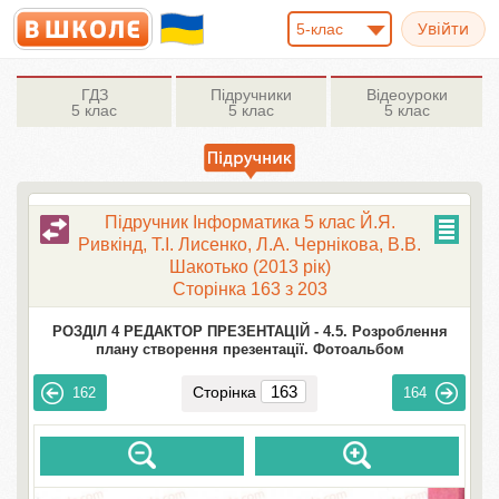
5-клас
ГДЗ
Підручники
Відеоуроки
5 клас
5 клас
5 клас
Підручник Інформатика 5 клас Й.Я.
Ривкінд, Т.І. Лисенко, Л.А. Чернікова, В.В.
Шакотько (2013 рік)
Сторінка 163 з 203
РОЗДІЛ 4 РЕДАКТОР ПРЕЗЕНТАЦІЙ -
4.5. Розроблення
плану створення презентації. Фотоальбом
Сторінка
162
164