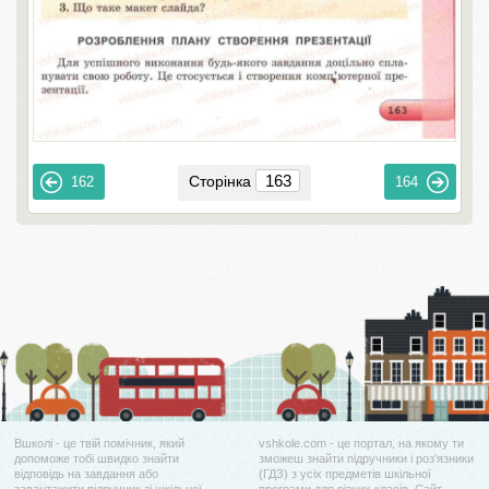
Сторінка
162
164
Вшколі - це твій помічник, який
vshkole.com - це портал, на якому ти
допоможе тобі швидко знайти
зможеш знайти підручники і роз'язники
відповідь на завдання або
(ГДЗ) з усіх предметів шкільної