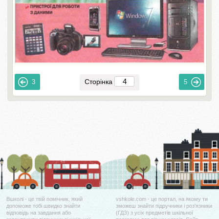
Сторінка
3
5
Вшколі - це твій помічник, який
vshkole.com - це портал, на якому ти
допоможе тобі швидко знайти
зможеш знайти підручники і роз'язники
відповідь на завдання або
(ГДЗ) з усіх предметів шкільної