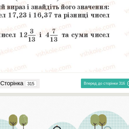
Сторінка
Вперед до сторінки
316