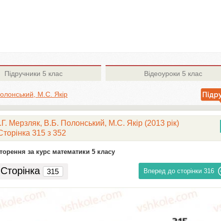
Підручники
5 клас
Відеоуроки
5 клас
Полонський, М.С. Якір
. Мерзляк, В.Б. Полонський, М.С. Якір (2013 рік)
Сторінка 315 з 352
торення за курс математики 5 класу
Сторінка
Вперед до сторінки
316