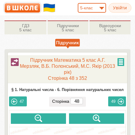
5-клас
ГДЗ
Підручники
Відеоуроки
5 клас
5 клас
5 клас
Підручник Математика 5 клас А.Г.
Мерзляк, В.Б. Полонський, М.С. Якір (2013
рік)
Сторінка 48 з 352
§ 1. Натуральні числа -
6. Порівняння натуральних чисел
Сторінка
47
49