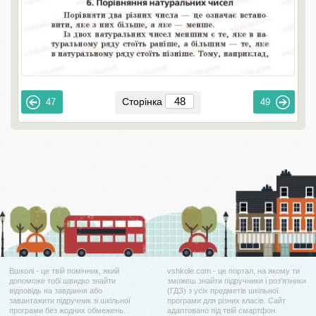
Сторінка
47
49
Вшколі - це твій помічник, який
vshkole.com - це портал, на якому ти
допоможе тобі швидко знайти
зможеш знайти підручники і роз'язники
відповідь на завдання або
(ГДЗ) з усіх предметів шкільної
завантажити підручник зі шкільної
програми для різних класів. Сайт
програми без жодних обмежень.
адаптовано під твій смартфон.