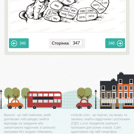
Сторінка
346
348
Вшколі - це твій помічник, який
vshkole.com - це портал, на якому ти
допоможе тобі швидко знайти
зможеш знайти підручники і роз'язники
відповідь на завдання або
(ГДЗ) з усіх предметів шкільної
завантажити підручник зі шкільної
програми для різних класів. Сайт
програми без жодних обмежень.
адаптовано під твій смартфон.