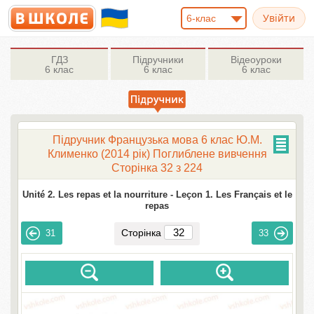
6-клас
ГДЗ
Підручники
Відеоуроки
6 клас
6 клас
6 клас
Підручник Французька мова 6 клас Ю.М.
Клименко (2014 рік) Поглиблене вивчення
Сторінка 32 з 224
Unité 2. Les repas et la nourriture -
Leçon 1. Les Français et le
repas
Сторінка
31
33