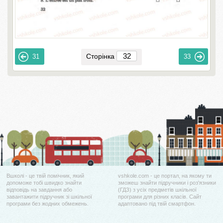
Сторінка
31
33
Вшколі - це твій помічник, який
vshkole.com - це портал, на якому ти
допоможе тобі швидко знайти
зможеш знайти підручники і роз'язники
відповідь на завдання або
(ГДЗ) з усіх предметів шкільної
завантажити підручник зі шкільної
програми для різних класів. Сайт
програми без жодних обмежень.
адаптовано під твій смартфон.