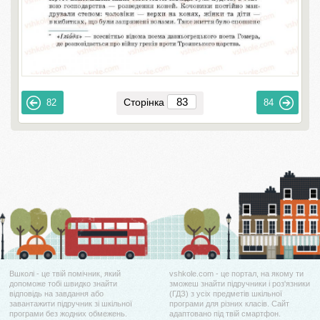
Сторінка
82
84
Вшколі - це твій помічник, який
vshkole.com - це портал, на якому ти
допоможе тобі швидко знайти
зможеш знайти підручники і роз'язники
відповідь на завдання або
(ГДЗ) з усіх предметів шкільної
завантажити підручник зі шкільної
програми для різних класів. Сайт
програми без жодних обмежень.
адаптовано під твій смартфон.