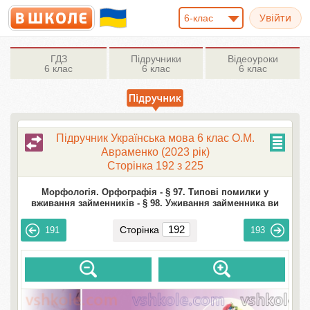
6-клас
ГДЗ
Підручники
Відеоуроки
6 клас
6 клас
6 клас
Підручник Українська мова 6 клас О.М.
Авраменко (2023 рік)
Сторінка 192 з 225
Морфологія. Орфографія -
§ 97. Типові помилки у
вживання займенників -
§ 98. Уживання займенника ви
Сторінка
191
193