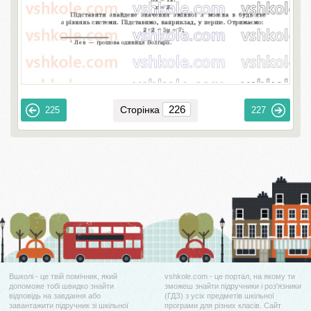
Сторінка
225
227
Вшколі - це твій помічник, який
vshkole.com - це портал, на якому ти
допоможе тобі швидко знайти
зможеш знайти підручники і роз'язники
відповідь на завдання або
(ГДЗ) з усіх предметів шкільної
завантажити підручник зі шкільної
програми для різних класів. Сайт