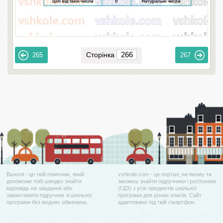
Сторінка
265
267
Вшколі - це твій помічник, який
vshkole.com - це портал, на якому ти
допоможе тобі швидко знайти
зможеш знайти підручники і роз'язники
відповідь на завдання або
(ГДЗ) з усіх предметів шкільної
завантажити підручник зі шкільної
програми для різних класів. Сайт
програми без жодних обмежень.
адаптовано під твій смартфон.