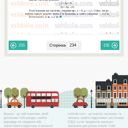
Сторінка
233
235
Вшколі - це твій помічник, який
vshkole.com - це портал, на якому ти
допоможе тобі швидко знайти
зможеш знайти підручники і роз'язники
відповідь на завдання або
(ГДЗ) з усіх предметів шкільної
завантажити підручник зі шкільної
програми для різних класів. Сайт