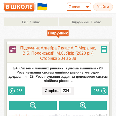
7-клас
ГДЗ
7 клас
Підручники
7 клас
Підручник Алгебра 7 клас А.Г. Мерзляк,
В.Б. Полонський, М.С. Якір (2020 рік)
Сторінка 234 з 288
§ 4. Системи лінійних рівнянь із двома змінними -
28.
Розв’язування систем лінійних рівнянь методом
додавання -
29. Розв’язування задач за допомогою систем
лінійних рівнянь
Сторінка
233
235