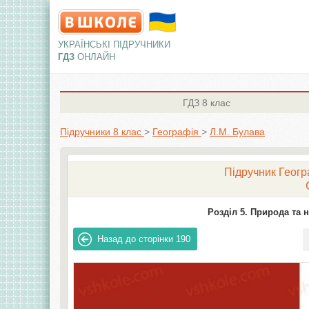
УКРАЇНСЬКІ ПІДРУЧНИКИ
ГДЗ
ОНЛАЙН
ГДЗ
8 клас
Підручники 8 клас
>
Географія
>
Л.М. Булава
Підручник Геогра
Розділ 5. Природа та 
Назад до сторінки
190