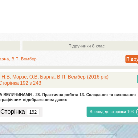
Підручники
8 клас
Барна, В.П. Вембер
Н.В. Морзе, О.В. Барна, В.П. Вембер (2016 рік)
Сторінка 192 з 243
ТА ВЕЛИЧИНАМИ -
28. Практична робота 13. Складання та виконання
з графічним відображенням даних
Сторінка
Вперед до сторінки
193