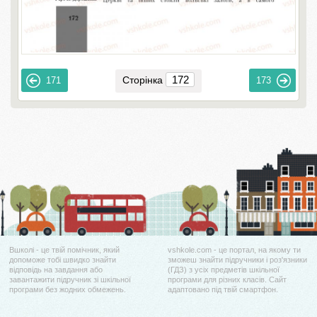
Сторінка
171
173
Вшколі - це твій помічник, який
vshkole.com - це портал, на якому ти
допоможе тобі швидко знайти
зможеш знайти підручники і роз'язники
відповідь на завдання або
(ГДЗ) з усіх предметів шкільної
завантажити підручник зі шкільної
програми для різних класів. Сайт
програми без жодних обмежень.
адаптовано під твій смартфон.