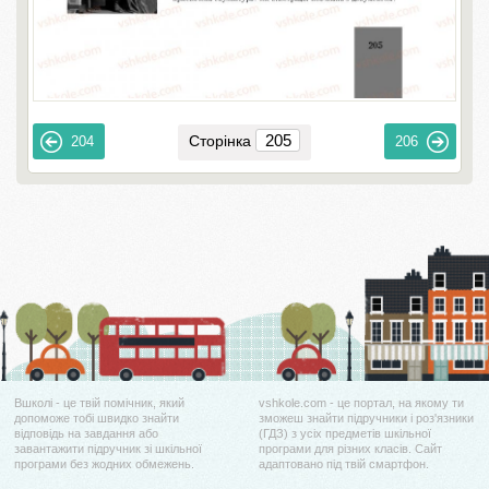
Сторінка
204
206
Вшколі - це твій помічник, який
vshkole.com - це портал, на якому ти
допоможе тобі швидко знайти
зможеш знайти підручники і роз'язники
відповідь на завдання або
(ГДЗ) з усіх предметів шкільної
завантажити підручник зі шкільної
програми для різних класів. Сайт
програми без жодних обмежень.
адаптовано під твій смартфон.