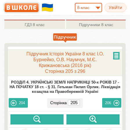
8-клас
ГДЗ
8 клас
Підручники
8 клас
Підручник Історія України 8 клас І.О.
Бурнейко, О.В. Наумчук, М.Є.
Крижановська (2016 рік)
Сторінка 205 з 296
РОЗДІЛ 4. УКРАЇНСЬКІ ЗЕМЛІ НАПРИКІНЦІ 50-х РОКІВ 17 -
НА ПОЧАТКУ 18 ст. -
§ 31. Гетьман Пилип Орлик. Ліквідація
козацтва на Правобережній Україні
Сторінка
204
206