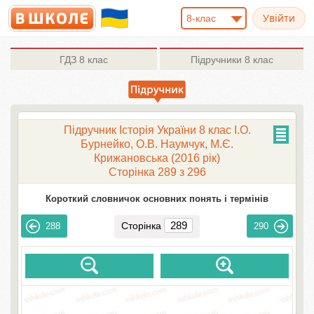
8-клас
ГДЗ
8 клас
Підручники
8 клас
Підручник Історія України 8 клас І.О.
Бурнейко, О.В. Наумчук, М.Є.
Крижановська (2016 рік)
Сторінка 289 з 296
Короткий словничок основних понять і термінів
Сторінка
288
290