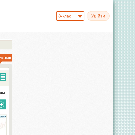
8-клас
том