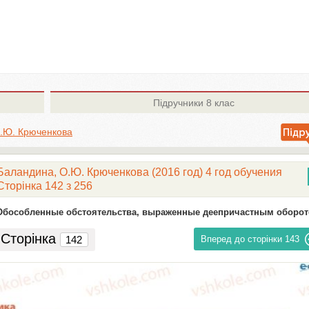
Підручники
8 клас
О.Ю. Крюченкова
 Баландина, О.Ю. Крюченкова (2016 год) 4 год обучения
Сторінка 142 з 256
. Обособленные обстоятельства, выраженные деепричастным оборо
Сторінка
Вперед до сторінки
143