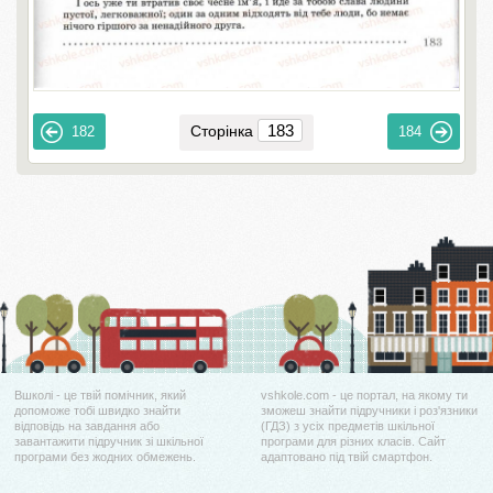
Сторінка
182
184
Вшколі - це твій помічник, який
vshkole.com - це портал, на якому ти
допоможе тобі швидко знайти
зможеш знайти підручники і роз'язники
відповідь на завдання або
(ГДЗ) з усіх предметів шкільної
завантажити підручник зі шкільної
програми для різних класів. Сайт
програми без жодних обмежень.
адаптовано під твій смартфон.