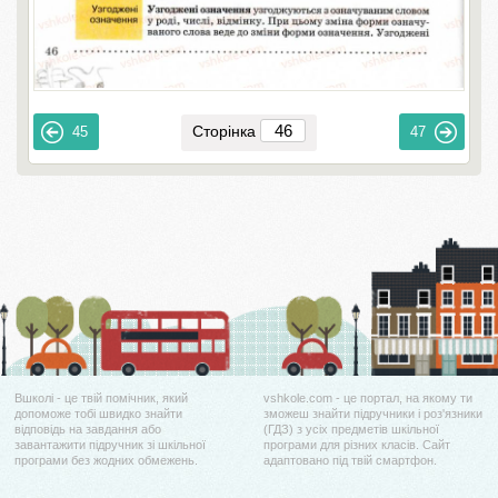
Сторінка
45
47
Вшколі - це твій помічник, який
vshkole.com - це портал, на якому ти
допоможе тобі швидко знайти
зможеш знайти підручники і роз'язники
відповідь на завдання або
(ГДЗ) з усіх предметів шкільної
завантажити підручник зі шкільної
програми для різних класів. Сайт
програми без жодних обмежень.
адаптовано під твій смартфон.