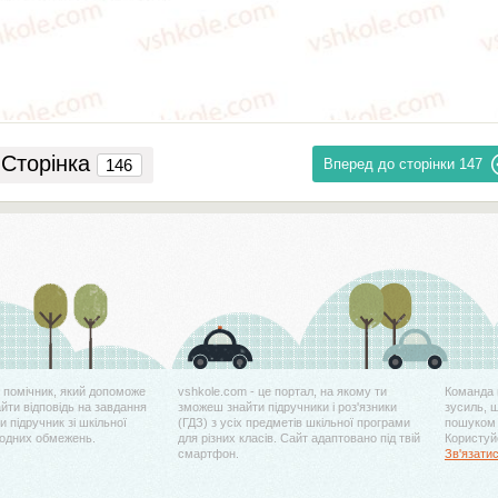
Сторінка
Вперед до сторінки
147
й помічник, який допоможе
vshkole.com - це портал, на якому ти
Команда 
айти відповідь на завдання
зможеш знайти підручники і роз'язники
зусиль, 
 підручник зі шкільної
(ГДЗ) з усіх предметів шкільної програми
пошуком 
жодних обмежень.
для різних класів. Сайт адаптовано під твій
Користуйс
смартфон.
Зв'язати