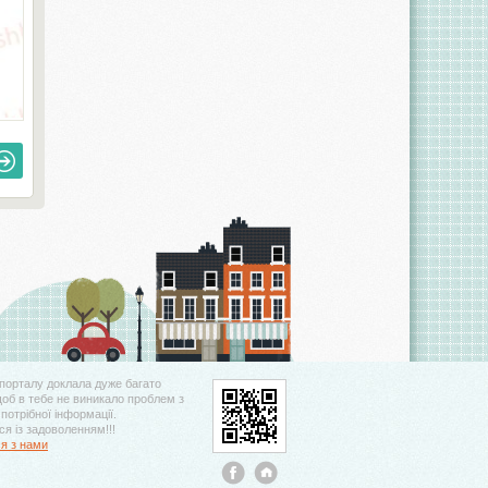
порталу доклала дуже багато
щоб в тебе не виникало проблем з
потрібної інформації.
я із задоволенням!!!
ся з нами