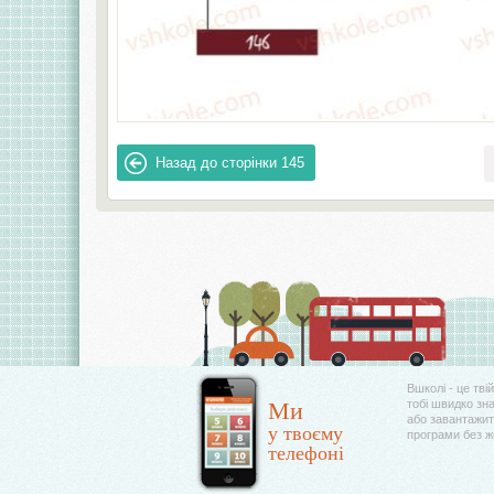
Назад до сторінки
145
Вшколі - це тві
Ми
тобі швидко зн
або завантажити
у твоєму
програми без 
телефоні