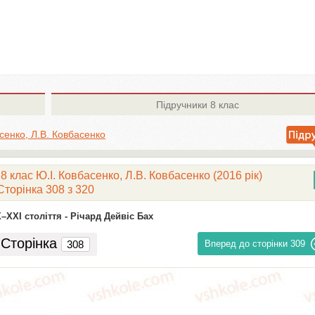
Підручники
8 клас
сенко, Л.В. Ковбасенко
 клас Ю.І. Ковбасенко, Л.В. Ковбасенко (2016 рік)
Сторінка 308 з 320
–ХХІ століття -
Річард Дейвіс Бах
Сторінка
Вперед до сторінки
309