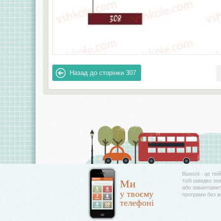
Назад до сторінки
307
Вшколі - це тві
Ми
тобі швидко зн
або завантажити
у твоєму
програми без 
телефоні