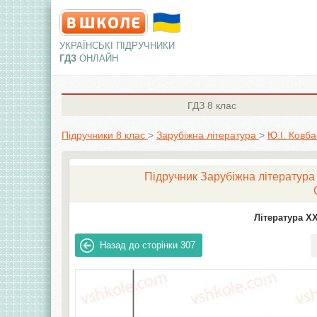
УКРАЇНСЬКІ ПІДРУЧНИКИ
ГДЗ
ОНЛАЙН
ГДЗ
8 клас
Підручники 8 клас
>
Зарубіжна література
>
Ю.І. Ковба
Підручник Зарубіжна література 8
Література ХХ
Назад до сторінки
307