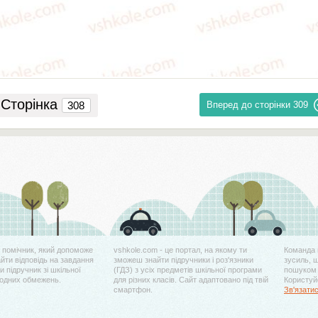
Сторінка
Вперед до сторінки
309
й помічник, який допоможе
vshkole.com - це портал, на якому ти
Команда 
айти відповідь на завдання
зможеш знайти підручники і роз'язники
зусиль, 
 підручник зі шкільної
(ГДЗ) з усіх предметів шкільної програми
пошуком 
жодних обмежень.
для різних класів. Сайт адаптовано під твій
Користуйс
смартфон.
Зв'язати