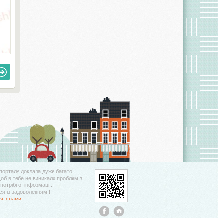
порталу доклала дуже багато
щоб в тебе не виникало проблем з
потрібної інформації.
я із задоволенням!!!
ся з нами