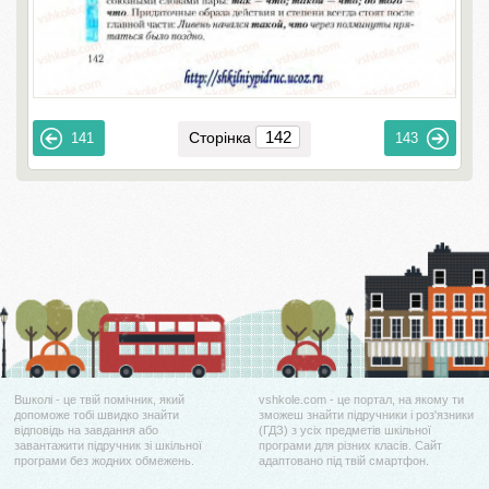
Сторінка
141
143
Вшколі - це твій помічник, який
vshkole.com - це портал, на якому ти
допоможе тобі швидко знайти
зможеш знайти підручники і роз'язники
відповідь на завдання або
(ГДЗ) з усіх предметів шкільної
завантажити підручник зі шкільної
програми для різних класів. Сайт
програми без жодних обмежень.
адаптовано під твій смартфон.