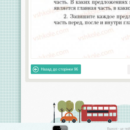
Назад до сторінки
96
Вшколі - це тві