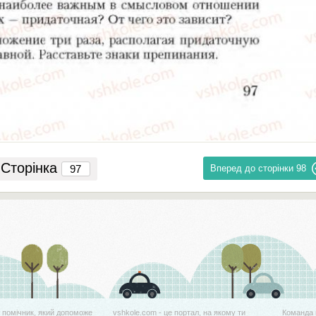
Сторінка
Вперед до сторінки
98
й помічник, який допоможе
vshkole.com - це портал, на якому ти
Команда 