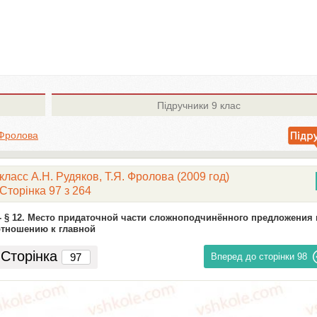
Підручники
9 клас
 Фролова
класс А.Н. Рудяков, Т.Я. Фролова (2009 год)
Сторінка 97 з 264
-
§ 12. Место придаточной части сложноподчинённого предложения 
отношению к главной
Сторінка
Вперед до сторінки
98