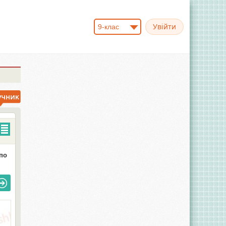
9-клас
по